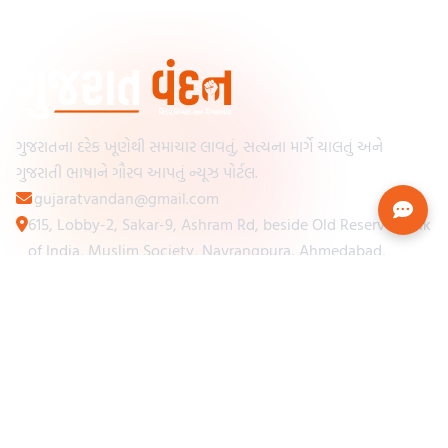
ગુજરાતના દરેક ખૂણેથી સમાચાર લાવતું, સત્યના માર્ગે ચાલતું અને
ગુજરાતી ભાષાને ગૌરવ આપતું ન્યૂઝ પોર્ટલ.
gujaratvandan@gmail.com
615, Lobby-2, Sakar-9, Ashram Rd, beside Old Reserve Bank
of India, Muslim Society, Navrangpura, Ahmedabad,
Gujarat 380009
Categories
Other Links
Loading...
અમારા વિશે
Loading...
ન્યૂઝપેપર
Loading...
સંપર્ક કરો
Loading...
શરતો અને નિયમો