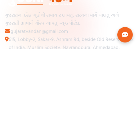
ગુજરાતના દરેક ખૂણેથી સમાચાર લાવતું, સત્યના માર્ગે ચાલતું અને
ગુજરાતી ભાષાને ગૌરવ આપતું ન્યૂઝ પોર્ટલ.
gujaratvandan@gmail.com
615, Lobby-2, Sakar-9, Ashram Rd, beside Old Reserve Bank
of India, Muslim Society, Navrangpura, Ahmedabad,
Gujarat 380009
Categories
Other Links
Loading...
અમારા વિશે
Loading...
ન્યૂઝપેપર
Loading...
સંપર્ક કરો
Loading...
શરતો અને નિયમો
Loading...
ગોપનીયતા નીતિ
Loading...
પ્રીમિયમ પ્લાન