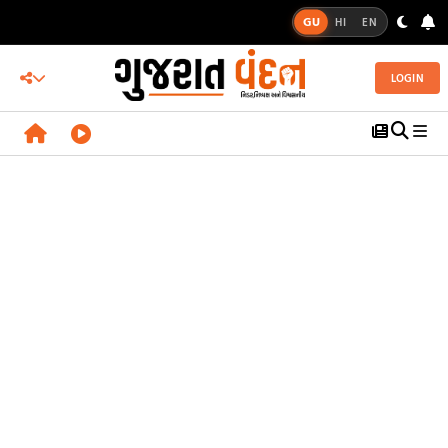
GU
HI
EN
LOGIN