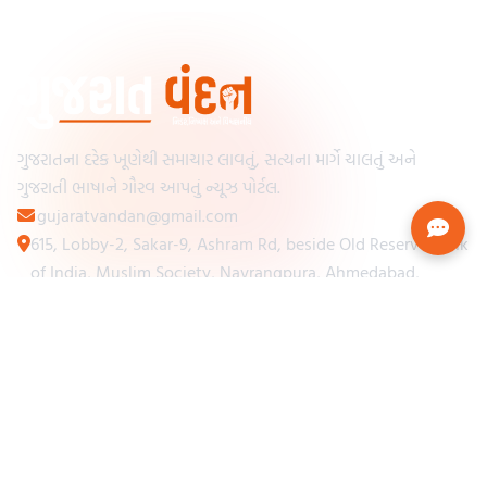
ગુજરાતના દરેક ખૂણેથી સમાચાર લાવતું, સત્યના માર્ગે ચાલતું અને
ગુજરાતી ભાષાને ગૌરવ આપતું ન્યૂઝ પોર્ટલ.
gujaratvandan@gmail.com
615, Lobby-2, Sakar-9, Ashram Rd, beside Old Reserve Bank
of India, Muslim Society, Navrangpura, Ahmedabad,
Gujarat 380009
Categories
Other Links
Loading...
અમારા વિશે
Loading...
ન્યૂઝપેપર
Loading...
સંપર્ક કરો
Loading...
શરતો અને નિયમો