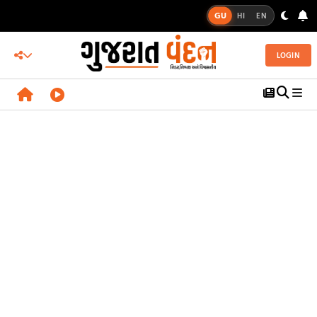
GU
HI
EN
LOGIN