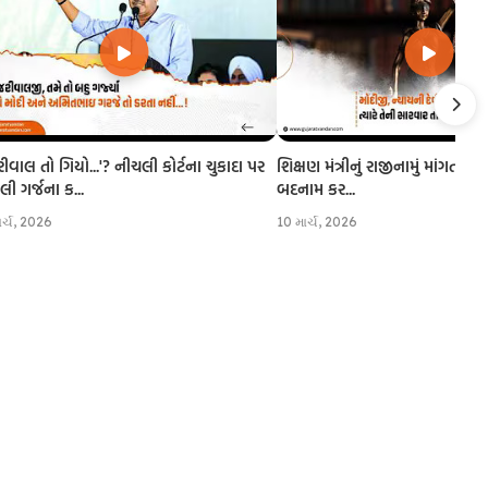
રીવાલ તો ગિયો...'? નીચલી કોર્ટના ચુકાદા પર
શિક્ષણ મંત્રીનું રાજીનામું માંગતા CJI
 ગર્જના ક...
બદનામ કર...
ાર્ચ, 2026
10 માર્ચ, 2026