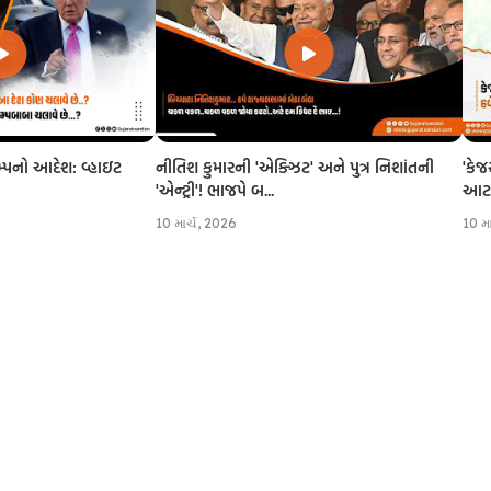
નીતિશ કુમારની 'એક્ઝિટ' અને પુત્ર નિશાંતની
'કેજ
રમ્પનો આદેશ: વ્હાઇટ
'એન્ટ્રી'! ભાજપે બ...
આટલી
10 માર્ચ, 2026
10 મ