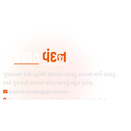
ગુજરાતના દરેક ખૂણેથી સમાચાર લાવતું, સત્યના માર્ગે ચાલતું
અને ગુજરાતી ભાષાને ગૌરવ આપતું ન્યૂઝ પોર્ટલ.
gujaratvandan@gmail.com
615, Lobby-2, Sakar-9, Ashram Rd, beside Old
Reserve Bank of India, Muslim Society,
Navrangpura, Ahmedabad, Gujarat 380009