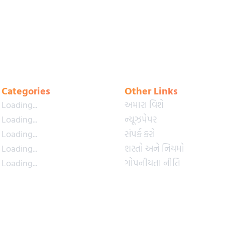
Categories
Other Links
Loading...
અમારા વિશે
Loading...
ન્યૂઝપેપર
Loading...
સંપર્ક કરો
Loading...
શરતો અને નિયમો
Loading...
ગોપનીયતા નીતિ
Loading...
પ્રીમિયમ પ્લાન