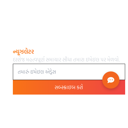
ન્યૂઝલેટર
દરરોજ મહત્વપૂર્ણ સમાચાર સીધા તમારા ઇમેઇલ પર મેળવો.
સબ્સ્ક્રાઇબ કરો