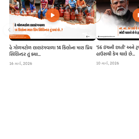
'56 ઇંચની છાતી' અને ટ્
હે ગોળમટોળ લાલરંગવાળા 14 કિલોના મારા પ્રિય
હાઉસથી કેમ ચાલે છે...
સિલિન્ડર તું ક્યા...
10 માર્ચ, 2026
16 માર્ચ, 2026