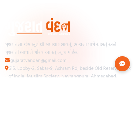
ગુજરાતના દરેક ખૂણેથી સમાચાર લાવતું, સત્યના માર્ગે ચાલતું અને
ગુજરાતી ભાષાને ગૌરવ આપતું ન્યૂઝ પોર્ટલ.
gujaratvandan@gmail.com
615, Lobby-2, Sakar-9, Ashram Rd, beside Old Reserve Bank
of India, Muslim Society, Navrangpura, Ahmedabad,
Gujarat 380009
Categories
Other Links
Loading...
અમારા વિશે
Loading...
ન્યૂઝપેપર
Loading...
સંપર્ક કરો
Loading...
શરતો અને નિયમો