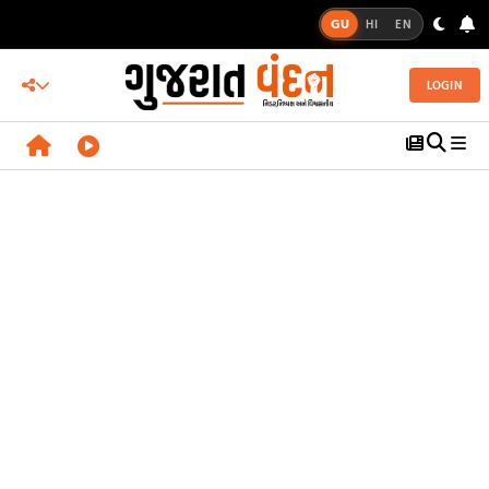
GU
HI
EN
LOGIN