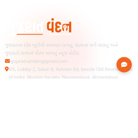
ગુજરાતના દરેક ખૂણેથી સમાચાર લાવતું, સત્યના માર્ગે ચાલતું અને
ગુજરાતી ભાષાને ગૌરવ આપતું ન્યૂઝ પોર્ટલ.
gujaratvandan@gmail.com
615, Lobby-2, Sakar-9, Ashram Rd, beside Old Reserve Bank
of India, Muslim Society, Navrangpura, Ahmedabad,
Gujarat 380009
Categories
Other Links
Loading...
અમારા વિશે
Loading...
ન્યૂઝપેપર
Loading...
સંપર્ક કરો
Loading...
શરતો અને નિયમો