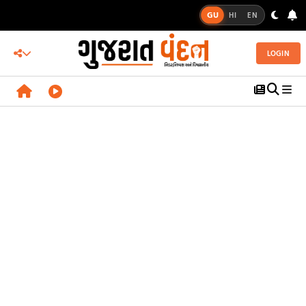
GU
HI
EN
LOGIN