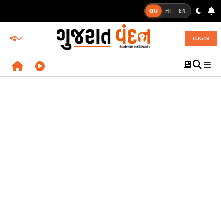
GU
HI
EN
LOGIN