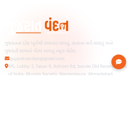
ગુજરાતના દરેક ખૂણેથી સમાચાર લાવતું, સત્યના માર્ગે ચાલતું અને
ગુજરાતી ભાષાને ગૌરવ આપતું ન્યૂઝ પોર્ટલ.
gujaratvandan@gmail.com
615, Lobby-2, Sakar-9, Ashram Rd, beside Old Reserve Bank
of India, Muslim Society, Navrangpura, Ahmedabad,
Gujarat 380009
Categories
Other Links
Loading...
અમારા વિશે
Loading...
ન્યૂઝપેપર
Loading...
સંપર્ક કરો
Loading...
શરતો અને નિયમો