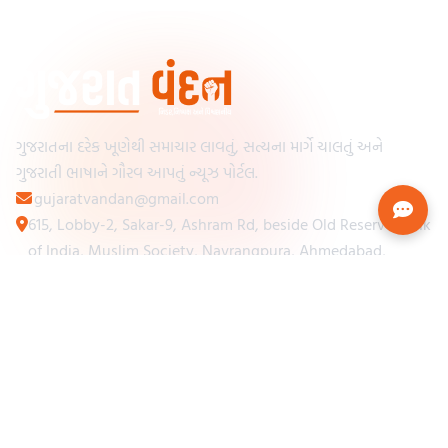
ગુજરાતના દરેક ખૂણેથી સમાચાર લાવતું, સત્યના માર્ગે ચાલતું અને
ગુજરાતી ભાષાને ગૌરવ આપતું ન્યૂઝ પોર્ટલ.
gujaratvandan@gmail.com
615, Lobby-2, Sakar-9, Ashram Rd, beside Old Reserve Bank
of India, Muslim Society, Navrangpura, Ahmedabad,
Gujarat 380009
Categories
Other Links
Loading...
અમારા વિશે
Loading...
ન્યૂઝપેપર
Loading...
સંપર્ક કરો
Loading...
શરતો અને નિયમો