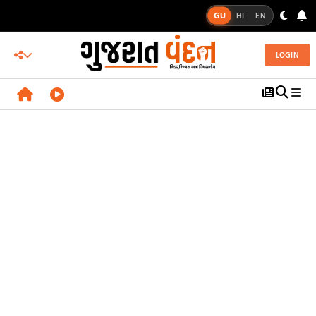
GU
HI
EN
LOGIN