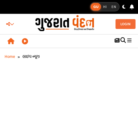
GU
HI
EN
LOGIN
»
Home
લાઇવ ન્યૂઝ