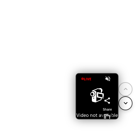
LIVE
📹
Share
Video not available
Copy Link