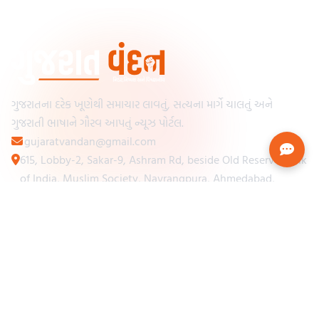
ગુજરાતના દરેક ખૂણેથી સમાચાર લાવતું, સત્યના માર્ગે ચાલતું અને
ગુજરાતી ભાષાને ગૌરવ આપતું ન્યૂઝ પોર્ટલ.
gujaratvandan@gmail.com
615, Lobby-2, Sakar-9, Ashram Rd, beside Old Reserve Bank
of India, Muslim Society, Navrangpura, Ahmedabad,
Gujarat 380009
Categories
Other Links
Loading...
અમારા વિશે
Loading...
ન્યૂઝપેપર
Loading...
સંપર્ક કરો
Loading...
શરતો અને નિયમો