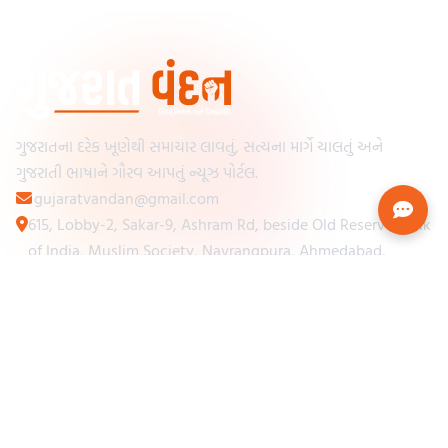
ગુજરાતના દરેક ખૂણેથી સમાચાર લાવતું, સત્યના માર્ગે ચાલતું અને
ગુજરાતી ભાષાને ગૌરવ આપતું ન્યૂઝ પોર્ટલ.
gujaratvandan@gmail.com
615, Lobby-2, Sakar-9, Ashram Rd, beside Old Reserve Bank
of India, Muslim Society, Navrangpura, Ahmedabad,
Gujarat 380009
Categories
Other Links
Loading...
અમારા વિશે
Loading...
ન્યૂઝપેપર
Loading...
સંપર્ક કરો
Loading...
શરતો અને નિયમો