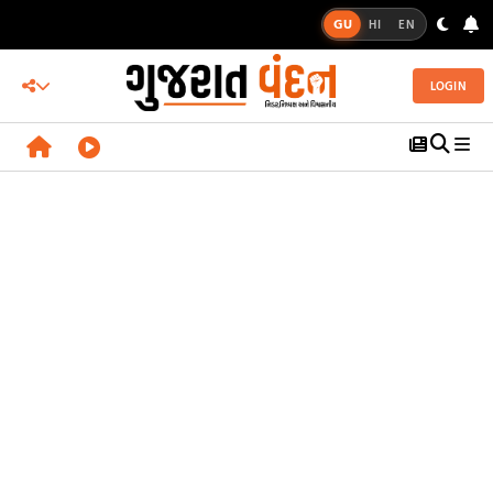
GU
HI
EN
LOGIN