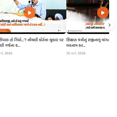
રીવાલ તો ગિયો...'? નીચલી કોર્ટના ચુકાદા પર
શિક્ષણ મંત્રીનું રાજીનામું માંગતા CJI
 ગર્જના ક...
બદનામ કર...
ાર્ચ, 2026
10 માર્ચ, 2026