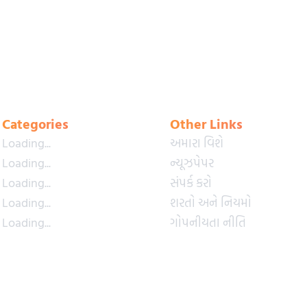
Categories
Other Links
Loading...
અમારા વિશે
Loading...
ન્યૂઝપેપર
Loading...
સંપર્ક કરો
Loading...
શરતો અને નિયમો
Loading...
ગોપનીયતા નીતિ
Loading...
પ્રીમિયમ પ્લાન