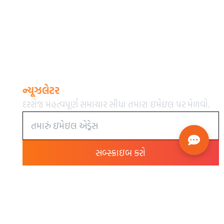
ન્યૂઝલેટર
દરરોજ મહત્વપૂર્ણ સમાચાર સીધા તમારા ઇમેઇલ પર મેળવો.
સબ્સ્ક્રાઇબ કરો