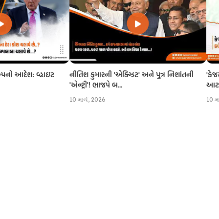
નીતિશ કુમારની 'એક્ઝિટ' અને પુત્ર નિશાંતની
'કેજ
રમ્પનો આદેશ: વ્હાઇટ
'એન્ટ્રી'! ભાજપે બ...
આટલી
10 માર્ચ, 2026
10 મ