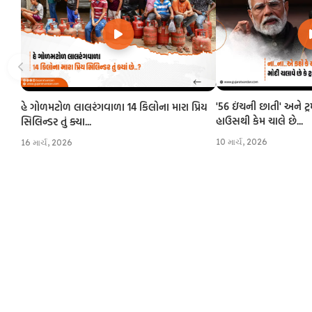
'56 ઇંચની છાતી' અને ટ્
હે ગોળમટોળ લાલરંગવાળા 14 કિલોના મારા પ્રિય
હાઉસથી કેમ ચાલે છે...
સિલિન્ડર તું ક્યા...
10 માર્ચ, 2026
16 માર્ચ, 2026