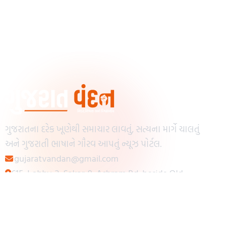
ગુજરાતના દરેક ખૂણેથી સમાચાર લાવતું, સત્યના માર્ગે ચાલતું
અને ગુજરાતી ભાષાને ગૌરવ આપતું ન્યૂઝ પોર્ટલ.
gujaratvandan@gmail.com
615, Lobby-2, Sakar-9, Ashram Rd, beside Old
Reserve Bank of India, Muslim Society,
Navrangpura, Ahmedabad, Gujarat 380009