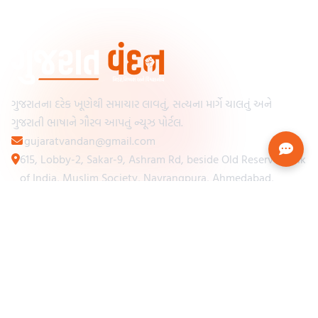
ગુજરાતના દરેક ખૂણેથી સમાચાર લાવતું, સત્યના માર્ગે ચાલતું અને
ગુજરાતી ભાષાને ગૌરવ આપતું ન્યૂઝ પોર્ટલ.
gujaratvandan@gmail.com
615, Lobby-2, Sakar-9, Ashram Rd, beside Old Reserve Bank
of India, Muslim Society, Navrangpura, Ahmedabad,
Gujarat 380009
Categories
Other Links
Loading...
અમારા વિશે
Loading...
ન્યૂઝપેપર
Loading...
સંપર્ક કરો
Loading...
શરતો અને નિયમો