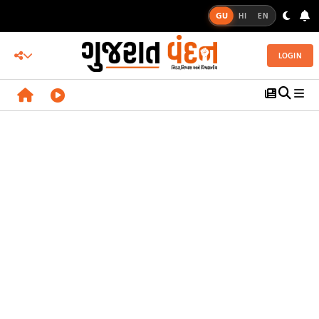
GU
HI
EN
LOGIN