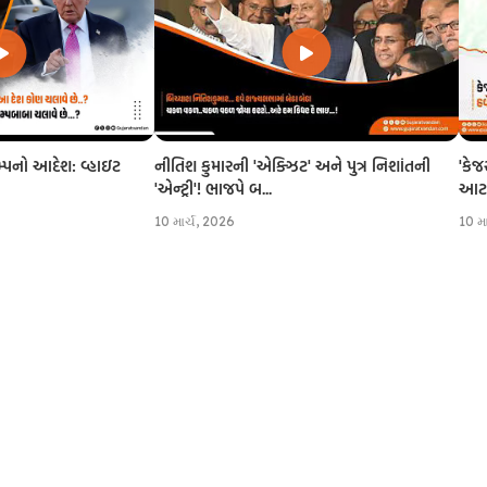
નીતિશ કુમારની 'એક્ઝિટ' અને પુત્ર નિશાંતની
'કેજ
રમ્પનો આદેશ: વ્હાઇટ
'એન્ટ્રી'! ભાજપે બ...
આટલી
10 માર્ચ, 2026
10 મ