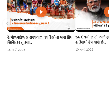
'56 ઇંચની છાતી' અને ટ્
હે ગોળમટોળ લાલરંગવાળા 14 કિલોના મારા પ્રિય
હાઉસથી કેમ ચાલે છે...
સિલિન્ડર તું ક્યા...
10 માર્ચ, 2026
16 માર્ચ, 2026