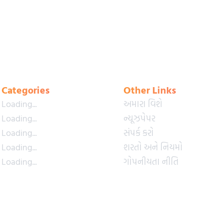
Categories
Other Links
Loading...
અમારા વિશે
Loading...
ન્યૂઝપેપર
Loading...
સંપર્ક કરો
Loading...
શરતો અને નિયમો
Loading...
ગોપનીયતા નીતિ
Loading...
પ્રીમિયમ પ્લાન