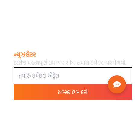
ન્યૂઝલેટર
દરરોજ મહત્વપૂર્ણ સમાચાર સીધા તમારા ઇમેઇલ પર મેળવો.
સબ્સ્ક્રાઇબ કરો