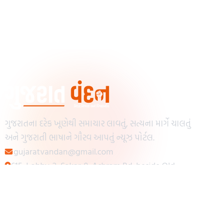
ગુજરાતના દરેક ખૂણેથી સમાચાર લાવતું, સત્યના માર્ગે ચાલતું
અને ગુજરાતી ભાષાને ગૌરવ આપતું ન્યૂઝ પોર્ટલ.
gujaratvandan@gmail.com
615, Lobby-2, Sakar-9, Ashram Rd, beside Old
Reserve Bank of India, Muslim Society,
Navrangpura, Ahmedabad, Gujarat 380009