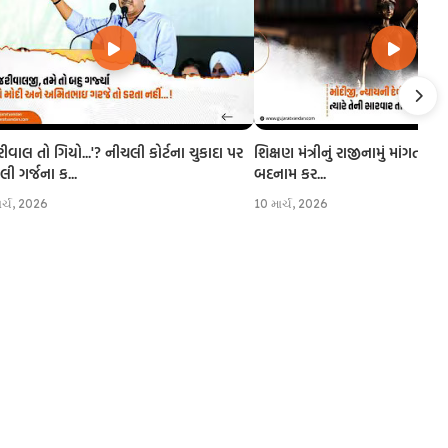
રીવાલ તો ગિયો...'? નીચલી કોર્ટના ચુકાદા પર
શિક્ષણ મંત્રીનું રાજીનામું માંગતા CJI
 ગર્જના ક...
બદનામ કર...
ાર્ચ, 2026
10 માર્ચ, 2026