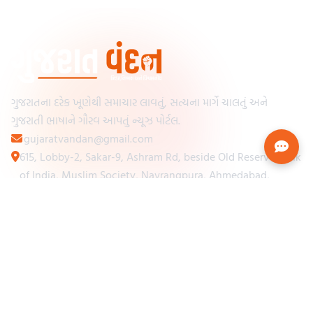
ગુજરાતના દરેક ખૂણેથી સમાચાર લાવતું, સત્યના માર્ગે ચાલતું અને
ગુજરાતી ભાષાને ગૌરવ આપતું ન્યૂઝ પોર્ટલ.
gujaratvandan@gmail.com
615, Lobby-2, Sakar-9, Ashram Rd, beside Old Reserve Bank
of India, Muslim Society, Navrangpura, Ahmedabad,
Gujarat 380009
Categories
Other Links
Loading...
અમારા વિશે
Loading...
ન્યૂઝપેપર
Loading...
સંપર્ક કરો
Loading...
શરતો અને નિયમો