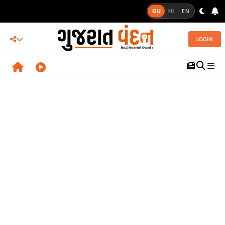
GU
HI
EN
LOGIN