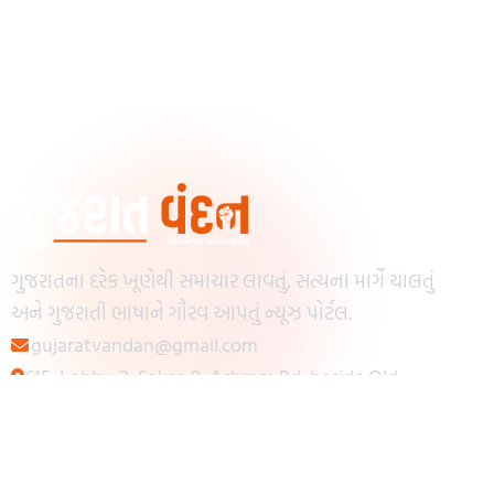
ગુજરાતના દરેક ખૂણેથી સમાચાર લાવતું, સત્યના માર્ગે ચાલતું
અને ગુજરાતી ભાષાને ગૌરવ આપતું ન્યૂઝ પોર્ટલ.
gujaratvandan@gmail.com
615, Lobby-2, Sakar-9, Ashram Rd, beside Old
Reserve Bank of India, Muslim Society,
Navrangpura, Ahmedabad, Gujarat 380009