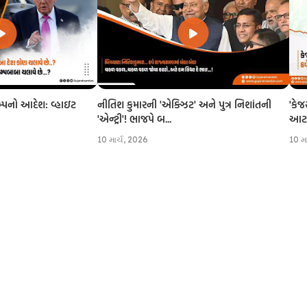
નીતિશ કુમારની 'એક્ઝિટ' અને પુત્ર નિશાંતની
'કેજ
રમ્પનો આદેશ: વ્હાઇટ
'એન્ટ્રી'! ભાજપે બ...
આટલી
10 માર્ચ, 2026
10 મ