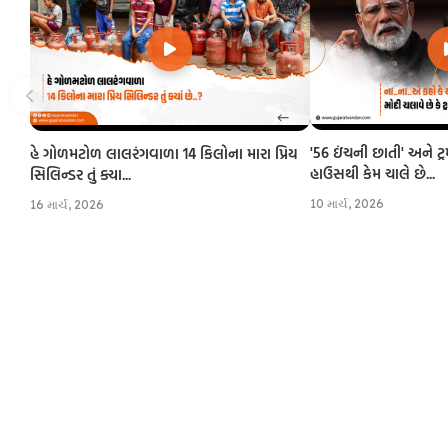
'56 ઇંચની છાતી' અને ટ્
હે ગોળમટોળ લાલરંગવાળા 14 કિલોના મારા પ્રિય
હાઉસથી કેમ ચાલે છે...
સિલિન્ડર તું ક્યા...
10 માર્ચ, 2026
16 માર્ચ, 2026