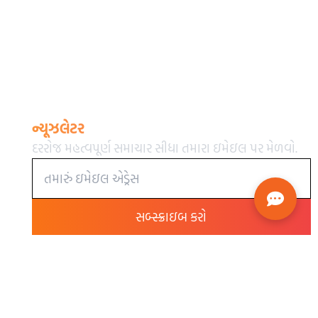
ન્યૂઝલેટર
દરરોજ મહત્વપૂર્ણ સમાચાર સીધા તમારા ઇમેઇલ પર મેળવો.
સબ્સ્ક્રાઇબ કરો