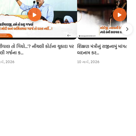
રીવાલ તો ગિયો...'? નીચલી કોર્ટના ચુકાદા પર
શિક્ષણ મંત્રીનું રાજીનામું માંગતા CJI
 ગર્જના ક...
બદનામ કર...
ાર્ચ, 2026
10 માર્ચ, 2026