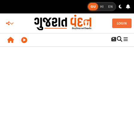
GU
HI
EN
LOGIN