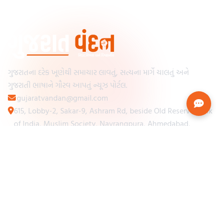
ગુજરાતના દરેક ખૂણેથી સમાચાર લાવતું, સત્યના માર્ગે ચાલતું અને
ગુજરાતી ભાષાને ગૌરવ આપતું ન્યૂઝ પોર્ટલ.
gujaratvandan@gmail.com
615, Lobby-2, Sakar-9, Ashram Rd, beside Old Reserve Bank
of India, Muslim Society, Navrangpura, Ahmedabad,
Gujarat 380009
Categories
Other Links
Loading...
અમારા વિશે
Loading...
ન્યૂઝપેપર
Loading...
સંપર્ક કરો
Loading...
શરતો અને નિયમો