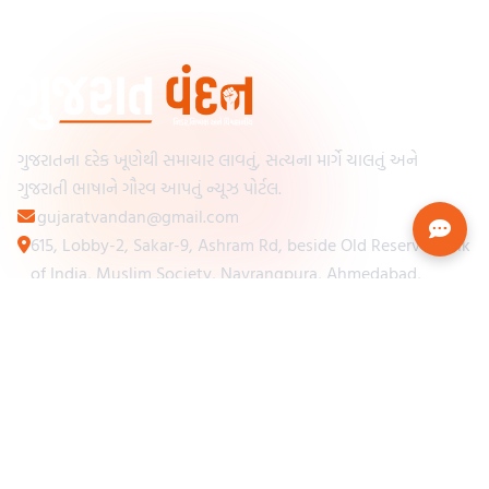
ગુજરાતના દરેક ખૂણેથી સમાચાર લાવતું, સત્યના માર્ગે ચાલતું અને
ગુજરાતી ભાષાને ગૌરવ આપતું ન્યૂઝ પોર્ટલ.
gujaratvandan@gmail.com
615, Lobby-2, Sakar-9, Ashram Rd, beside Old Reserve Bank
of India, Muslim Society, Navrangpura, Ahmedabad,
Gujarat 380009
Categories
Other Links
Loading...
અમારા વિશે
Loading...
ન્યૂઝપેપર
Loading...
સંપર્ક કરો
Loading...
શરતો અને નિયમો