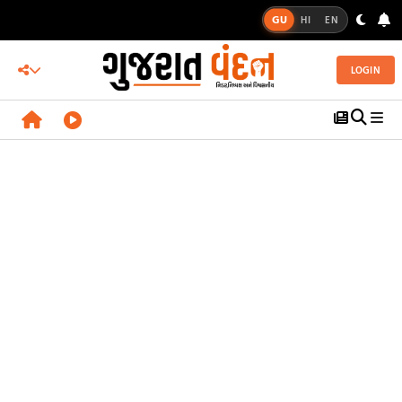
GU
HI
EN
LOGIN