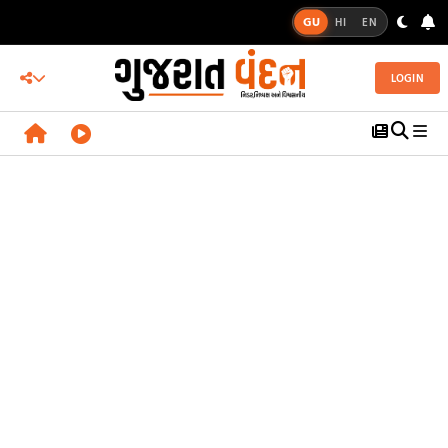
GU
HI
EN
LOGIN