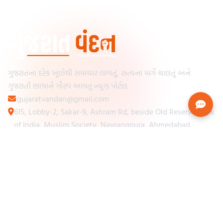
ગુજરાતના દરેક ખૂણેથી સમાચાર લાવતું, સત્યના માર્ગે ચાલતું અને
ગુજરાતી ભાષાને ગૌરવ આપતું ન્યૂઝ પોર્ટલ.
gujaratvandan@gmail.com
615, Lobby-2, Sakar-9, Ashram Rd, beside Old Reserve Bank
of India, Muslim Society, Navrangpura, Ahmedabad,
Gujarat 380009
Categories
Other Links
Loading...
અમારા વિશે
Loading...
ન્યૂઝપેપર
Loading...
સંપર્ક કરો
Loading...
શરતો અને નિયમો