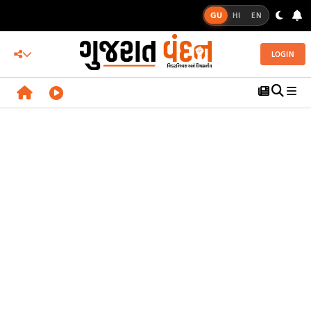
GU
HI
EN
LOGIN