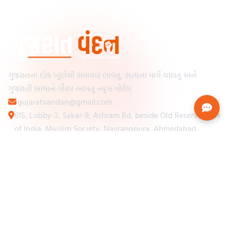
ગુજરાતના દરેક ખૂણેથી સમાચાર લાવતું, સત્યના માર્ગે ચાલતું અને
ગુજરાતી ભાષાને ગૌરવ આપતું ન્યૂઝ પોર્ટલ.
gujaratvandan@gmail.com
615, Lobby-2, Sakar-9, Ashram Rd, beside Old Reserve Bank
of India, Muslim Society, Navrangpura, Ahmedabad,
Gujarat 380009
Categories
Other Links
Loading...
અમારા વિશે
Loading...
ન્યૂઝપેપર
Loading...
સંપર્ક કરો
Loading...
શરતો અને નિયમો