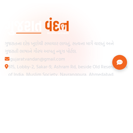
ગુજરાતના દરેક ખૂણેથી સમાચાર લાવતું, સત્યના માર્ગે ચાલતું અને
ગુજરાતી ભાષાને ગૌરવ આપતું ન્યૂઝ પોર્ટલ.
gujaratvandan@gmail.com
615, Lobby-2, Sakar-9, Ashram Rd, beside Old Reserve Bank
of India, Muslim Society, Navrangpura, Ahmedabad,
Gujarat 380009
Categories
Other Links
Loading...
અમારા વિશે
Loading...
ન્યૂઝપેપર
Loading...
સંપર્ક કરો
Loading...
શરતો અને નિયમો