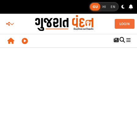
GU
HI
EN
LOGIN