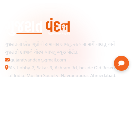
ગુજરાતના દરેક ખૂણેથી સમાચાર લાવતું, સત્યના માર્ગે ચાલતું અને
ગુજરાતી ભાષાને ગૌરવ આપતું ન્યૂઝ પોર્ટલ.
gujaratvandan@gmail.com
615, Lobby-2, Sakar-9, Ashram Rd, beside Old Reserve Bank
of India, Muslim Society, Navrangpura, Ahmedabad,
Gujarat 380009
Categories
Other Links
Loading...
અમારા વિશે
Loading...
ન્યૂઝપેપર
Loading...
સંપર્ક કરો
Loading...
શરતો અને નિયમો