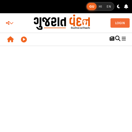
GU
HI
EN
LOGIN