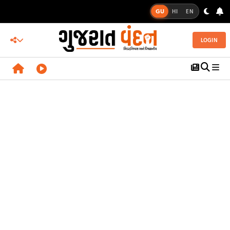
GU
HI
EN
LOGIN