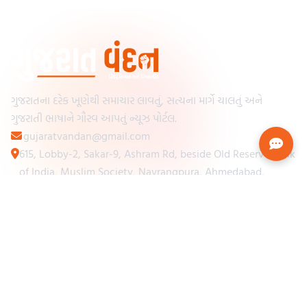
ગુજરાતના દરેક ખૂણેથી સમાચાર લાવતું, સત્યના માર્ગે ચાલતું અને
ગુજરાતી ભાષાને ગૌરવ આપતું ન્યૂઝ પોર્ટલ.
gujaratvandan@gmail.com
615, Lobby-2, Sakar-9, Ashram Rd, beside Old Reserve Bank
of India, Muslim Society, Navrangpura, Ahmedabad,
Gujarat 380009
Categories
Other Links
Loading...
અમારા વિશે
Loading...
ન્યૂઝપેપર
Loading...
સંપર્ક કરો
Loading...
શરતો અને નિયમો