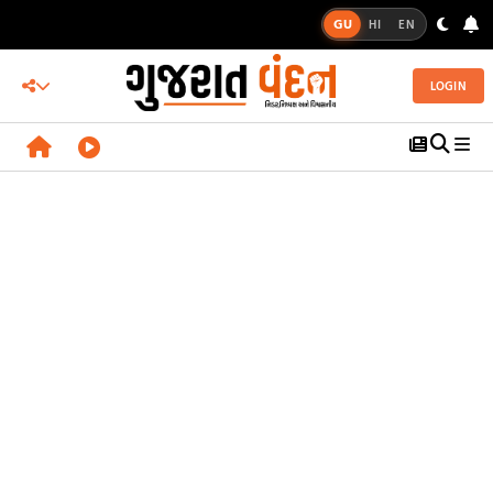
GU
HI
EN
LOGIN