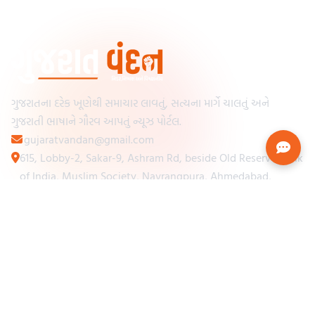
ગુજરાતના દરેક ખૂણેથી સમાચાર લાવતું, સત્યના માર્ગે ચાલતું અને
ગુજરાતી ભાષાને ગૌરવ આપતું ન્યૂઝ પોર્ટલ.
gujaratvandan@gmail.com
615, Lobby-2, Sakar-9, Ashram Rd, beside Old Reserve Bank
of India, Muslim Society, Navrangpura, Ahmedabad,
Gujarat 380009
Categories
Other Links
Loading...
અમારા વિશે
Loading...
ન્યૂઝપેપર
Loading...
સંપર્ક કરો
Loading...
શરતો અને નિયમો