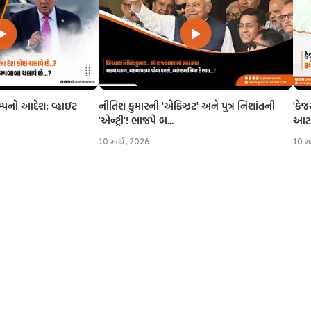
નીતિશ કુમારની 'એક્ઝિટ' અને પુત્ર નિશાંતની
'કેજ
રમ્પનો આદેશ: વ્હાઇટ
'એન્ટ્રી'! ભાજપે બ...
આટલી
10 માર્ચ, 2026
10 મ