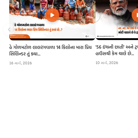
'56 ઇંચની છાતી' અને ટ્
હે ગોળમટોળ લાલરંગવાળા 14 કિલોના મારા પ્રિય
હાઉસથી કેમ ચાલે છે...
સિલિન્ડર તું ક્યા...
10 માર્ચ, 2026
16 માર્ચ, 2026