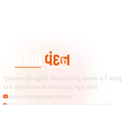
ગુજરાતના દરેક ખૂણેથી સમાચાર લાવતું, સત્યના માર્ગે ચાલતું
અને ગુજરાતી ભાષાને ગૌરવ આપતું ન્યૂઝ પોર્ટલ.
gujaratvandan@gmail.com
615, Lobby-2, Sakar-9, Ashram Rd, beside Old
Reserve Bank of India, Muslim Society,
Navrangpura, Ahmedabad, Gujarat 380009