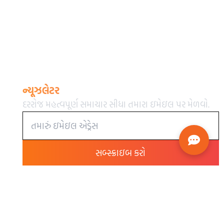
ન્યૂઝલેટર
દરરોજ મહત્વપૂર્ણ સમાચાર સીધા તમારા ઇમેઇલ પર મેળવો.
સબ્સ્ક્રાઇબ કરો