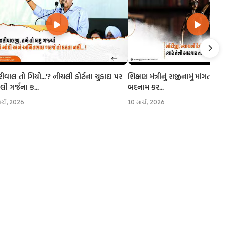
રીવાલ તો ગિયો...'? નીચલી કોર્ટના ચુકાદા પર
શિક્ષણ મંત્રીનું રાજીનામું માંગતા CJI
 ગર્જના ક...
બદનામ કર...
ાર્ચ, 2026
10 માર્ચ, 2026