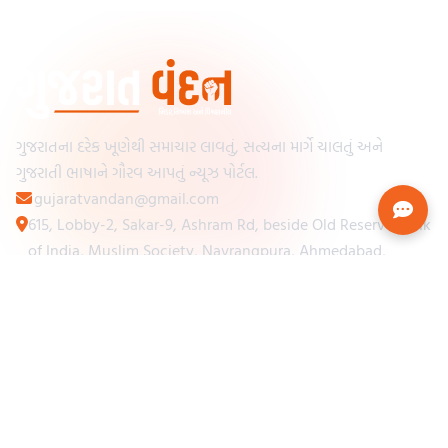
ગુજરાતના દરેક ખૂણેથી સમાચાર લાવતું, સત્યના માર્ગે ચાલતું અને
ગુજરાતી ભાષાને ગૌરવ આપતું ન્યૂઝ પોર્ટલ.
gujaratvandan@gmail.com
615, Lobby-2, Sakar-9, Ashram Rd, beside Old Reserve Bank
of India, Muslim Society, Navrangpura, Ahmedabad,
Gujarat 380009
Categories
Other Links
Loading...
અમારા વિશે
Loading...
ન્યૂઝપેપર
Loading...
સંપર્ક કરો
Loading...
શરતો અને નિયમો