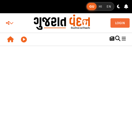
GU
HI
EN
LOGIN