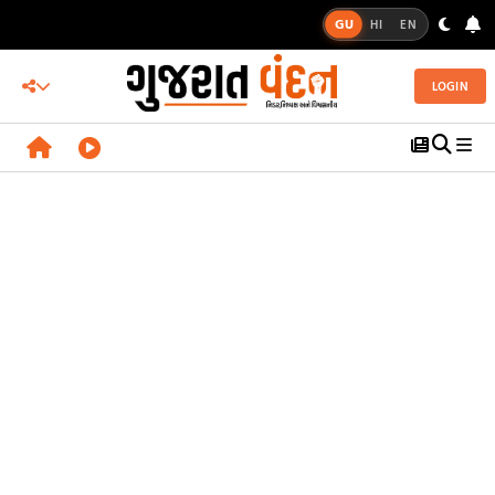
GU
HI
EN
LOGIN