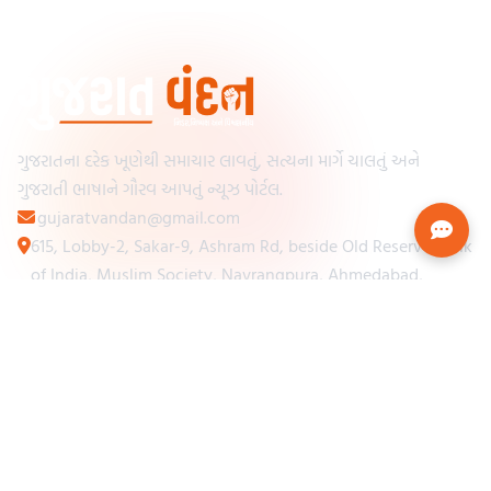
ગુજરાતના દરેક ખૂણેથી સમાચાર લાવતું, સત્યના માર્ગે ચાલતું અને
ગુજરાતી ભાષાને ગૌરવ આપતું ન્યૂઝ પોર્ટલ.
gujaratvandan@gmail.com
615, Lobby-2, Sakar-9, Ashram Rd, beside Old Reserve Bank
of India, Muslim Society, Navrangpura, Ahmedabad,
Gujarat 380009
Categories
Other Links
Loading...
અમારા વિશે
Loading...
ન્યૂઝપેપર
Loading...
સંપર્ક કરો
Loading...
શરતો અને નિયમો