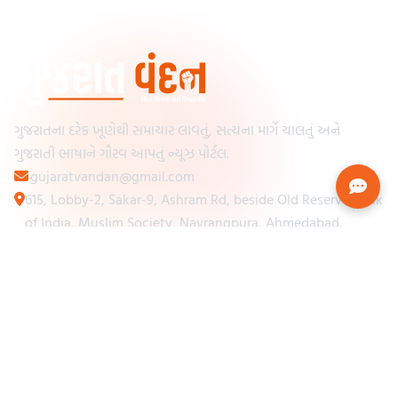
ગુજરાતના દરેક ખૂણેથી સમાચાર લાવતું, સત્યના માર્ગે ચાલતું અને
ગુજરાતી ભાષાને ગૌરવ આપતું ન્યૂઝ પોર્ટલ.
gujaratvandan@gmail.com
615, Lobby-2, Sakar-9, Ashram Rd, beside Old Reserve Bank
of India, Muslim Society, Navrangpura, Ahmedabad,
Gujarat 380009
Categories
Other Links
Loading...
અમારા વિશે
Loading...
ન્યૂઝપેપર
Loading...
સંપર્ક કરો
Loading...
શરતો અને નિયમો