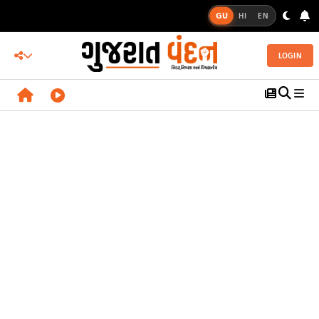
GU
HI
EN
LOGIN