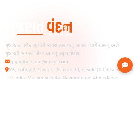
ગુજરાતના દરેક ખૂણેથી સમાચાર લાવતું, સત્યના માર્ગે ચાલતું અને
ગુજરાતી ભાષાને ગૌરવ આપતું ન્યૂઝ પોર્ટલ.
gujaratvandan@gmail.com
615, Lobby-2, Sakar-9, Ashram Rd, beside Old Reserve Bank
of India, Muslim Society, Navrangpura, Ahmedabad,
Gujarat 380009
Categories
Other Links
Loading...
અમારા વિશે
Loading...
ન્યૂઝપેપર
Loading...
સંપર્ક કરો
Loading...
શરતો અને નિયમો