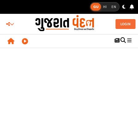
GU
HI
EN
LOGIN