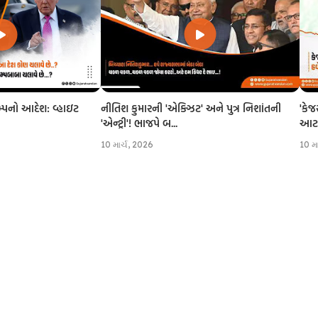
નીતિશ કુમારની 'એક્ઝિટ' અને પુત્ર નિશાંતની
'કેજ
રમ્પનો આદેશ: વ્હાઇટ
'એન્ટ્રી'! ભાજપે બ...
આટલી
10 માર્ચ, 2026
10 મ