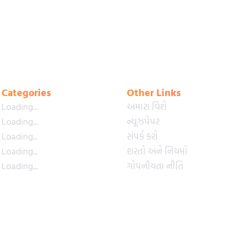
Categories
Other Links
Loading...
અમારા વિશે
Loading...
ન્યૂઝપેપર
Loading...
સંપર્ક કરો
Loading...
શરતો અને નિયમો
Loading...
ગોપનીયતા નીતિ
Loading...
પ્રીમિયમ પ્લાન