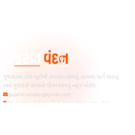
ગુજરાતના દરેક ખૂણેથી સમાચાર લાવતું, સત્યના માર્ગે ચાલતું
અને ગુજરાતી ભાષાને ગૌરવ આપતું ન્યૂઝ પોર્ટલ.
gujaratvandan@gmail.com
615, Lobby-2, Sakar-9, Ashram Rd, beside Old
Reserve Bank of India, Muslim Society,
Navrangpura, Ahmedabad, Gujarat 380009