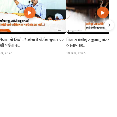
રીવાલ તો ગિયો...'? નીચલી કોર્ટના ચુકાદા પર
શિક્ષણ મંત્રીનું રાજીનામું માંગતા CJI
 ગર્જના ક...
બદનામ કર...
ાર્ચ, 2026
10 માર્ચ, 2026