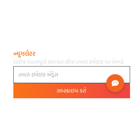
ન્યૂઝલેટર
દરરોજ મહત્વપૂર્ણ સમાચાર સીધા તમારા ઇમેઇલ પર મેળવો.
સબ્સ્ક્રાઇબ કરો