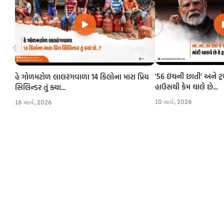
'56 ઇંચની છાતી' અને ટ્
હે ગોળમટોળ લાલરંગવાળા 14 કિલોના મારા પ્રિય
હાઉસથી કેમ ચાલે છે...
સિલિન્ડર તું ક્યા...
10 માર્ચ, 2026
16 માર્ચ, 2026