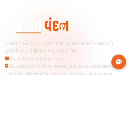
ગુજરાતના દરેક ખૂણેથી સમાચાર લાવતું, સત્યના માર્ગે ચાલતું અને
ગુજરાતી ભાષાને ગૌરવ આપતું ન્યૂઝ પોર્ટલ.
gujaratvandan@gmail.com
615, Lobby-2, Sakar-9, Ashram Rd, beside Old Reserve Bank
of India, Muslim Society, Navrangpura, Ahmedabad,
Gujarat 380009
Categories
Other Links
Loading...
અમારા વિશે
Loading...
ન્યૂઝપેપર
Loading...
સંપર્ક કરો
Loading...
શરતો અને નિયમો