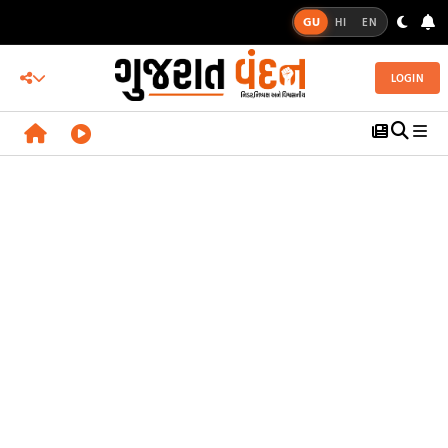
GU
HI
EN
LOGIN