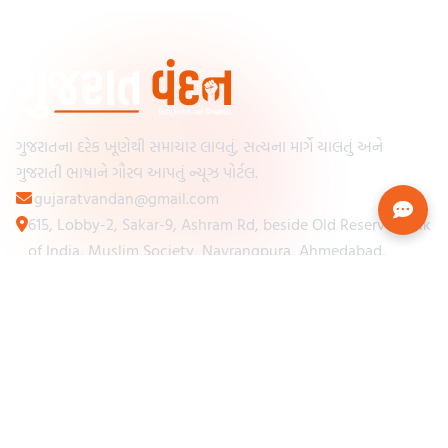
ગુજરાતના દરેક ખૂણેથી સમાચાર લાવતું, સત્યના માર્ગે ચાલતું અને
ગુજરાતી ભાષાને ગૌરવ આપતું ન્યૂઝ પોર્ટલ.
gujaratvandan@gmail.com
615, Lobby-2, Sakar-9, Ashram Rd, beside Old Reserve Bank
of India, Muslim Society, Navrangpura, Ahmedabad,
Gujarat 380009
Categories
Other Links
Loading...
અમારા વિશે
Loading...
ન્યૂઝપેપર
Loading...
સંપર્ક કરો
Loading...
શરતો અને નિયમો