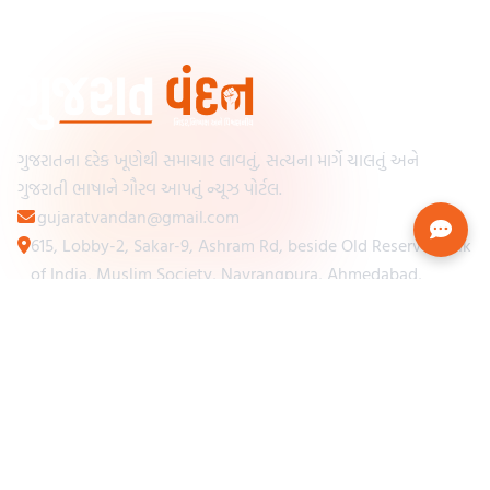
ગુજરાતના દરેક ખૂણેથી સમાચાર લાવતું, સત્યના માર્ગે ચાલતું અને
ગુજરાતી ભાષાને ગૌરવ આપતું ન્યૂઝ પોર્ટલ.
gujaratvandan@gmail.com
615, Lobby-2, Sakar-9, Ashram Rd, beside Old Reserve Bank
of India, Muslim Society, Navrangpura, Ahmedabad,
Gujarat 380009
Categories
Other Links
Loading...
અમારા વિશે
Loading...
ન્યૂઝપેપર
Loading...
સંપર્ક કરો
Loading...
શરતો અને નિયમો