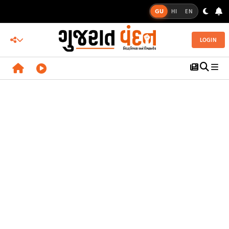
GU
HI
EN
LOGIN