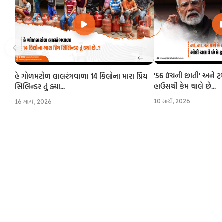
'56 ઇંચની છાતી' અને ટ્
હે ગોળમટોળ લાલરંગવાળા 14 કિલોના મારા પ્રિય
હાઉસથી કેમ ચાલે છે...
સિલિન્ડર તું ક્યા...
10 માર્ચ, 2026
16 માર્ચ, 2026