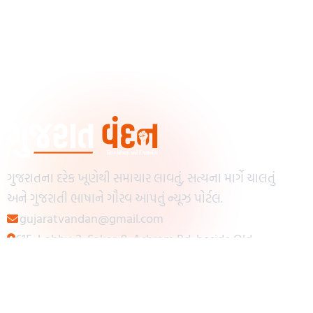
ગુજરાતના દરેક ખૂણેથી સમાચાર લાવતું, સત્યના માર્ગે ચાલતું
અને ગુજરાતી ભાષાને ગૌરવ આપતું ન્યૂઝ પોર્ટલ.
gujaratvandan@gmail.com
615, Lobby-2, Sakar-9, Ashram Rd, beside Old
Reserve Bank of India, Muslim Society,
Navrangpura, Ahmedabad, Gujarat 380009