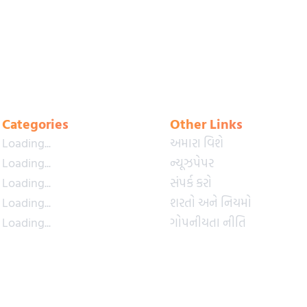
Categories
Other Links
Loading...
અમારા વિશે
Loading...
ન્યૂઝપેપર
Loading...
સંપર્ક કરો
Loading...
શરતો અને નિયમો
Loading...
ગોપનીયતા નીતિ
Loading...
પ્રીમિયમ પ્લાન