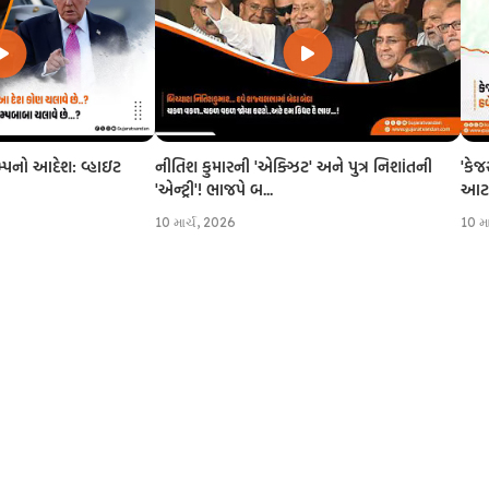
નીતિશ કુમારની 'એક્ઝિટ' અને પુત્ર નિશાંતની
'કેજ
રમ્પનો આદેશ: વ્હાઇટ
'એન્ટ્રી'! ભાજપે બ...
આટલી
10 માર્ચ, 2026
10 મ