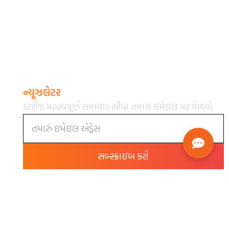
ન્યૂઝલેટર
દરરોજ મહત્વપૂર્ણ સમાચાર સીધા તમારા ઇમેઇલ પર મેળવો.
સબ્સ્ક્રાઇબ કરો