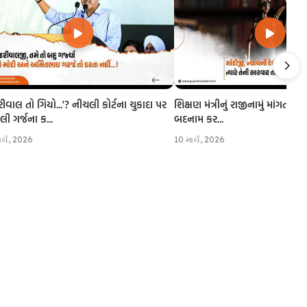
રીવાલ તો ગિયો...'? નીચલી કોર્ટના ચુકાદા પર
શિક્ષણ મંત્રીનું રાજીનામું માંગતા CJI
 ગર્જના ક...
બદનામ કર...
ાર્ચ, 2026
10 માર્ચ, 2026