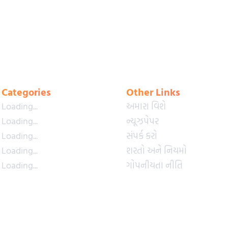
Categories
Other Links
Loading...
અમારા વિશે
Loading...
ન્યૂઝપેપર
Loading...
સંપર્ક કરો
Loading...
શરતો અને નિયમો
Loading...
ગોપનીયતા નીતિ
Loading...
પ્રીમિયમ પ્લાન