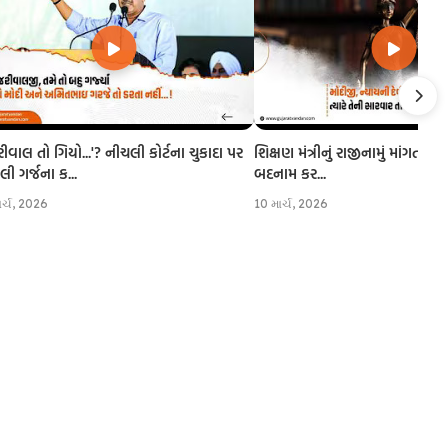
રીવાલ તો ગિયો...'? નીચલી કોર્ટના ચુકાદા પર
શિક્ષણ મંત્રીનું રાજીનામું માંગતા CJI
 ગર્જના ક...
બદનામ કર...
ાર્ચ, 2026
10 માર્ચ, 2026