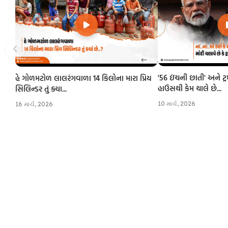
'56 ઇંચની છાતી' અને ટ્
હે ગોળમટોળ લાલરંગવાળા 14 કિલોના મારા પ્રિય
હાઉસથી કેમ ચાલે છે...
સિલિન્ડર તું ક્યા...
10 માર્ચ, 2026
16 માર્ચ, 2026