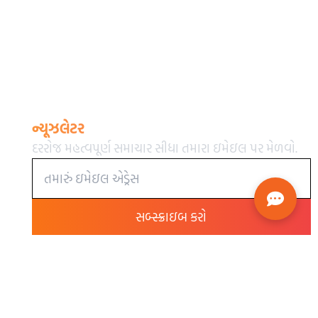
ન્યૂઝલેટર
દરરોજ મહત્વપૂર્ણ સમાચાર સીધા તમારા ઇમેઇલ પર મેળવો.
સબ્સ્ક્રાઇબ કરો