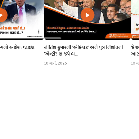
નીતિશ કુમારની 'એક્ઝિટ' અને પુત્ર નિશાંતની
'કેજ
રમ્પનો આદેશ: વ્હાઇટ
'એન્ટ્રી'! ભાજપે બ...
આટલી
10 માર્ચ, 2026
10 મ