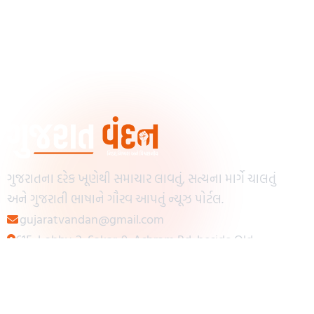
ગુજરાતના દરેક ખૂણેથી સમાચાર લાવતું, સત્યના માર્ગે ચાલતું
અને ગુજરાતી ભાષાને ગૌરવ આપતું ન્યૂઝ પોર્ટલ.
gujaratvandan@gmail.com
615, Lobby-2, Sakar-9, Ashram Rd, beside Old
Reserve Bank of India, Muslim Society,
Navrangpura, Ahmedabad, Gujarat 380009