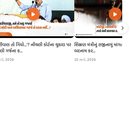
રીવાલ તો ગિયો...'? નીચલી કોર્ટના ચુકાદા પર
શિક્ષણ મંત્રીનું રાજીનામું માંગતા CJI
 ગર્જના ક...
બદનામ કર...
ાર્ચ, 2026
10 માર્ચ, 2026