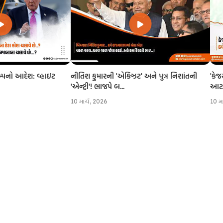
નીતિશ કુમારની 'એક્ઝિટ' અને પુત્ર નિશાંતની
'કેજ
રમ્પનો આદેશ: વ્હાઇટ
'એન્ટ્રી'! ભાજપે બ...
આટલી
10 માર્ચ, 2026
10 મ