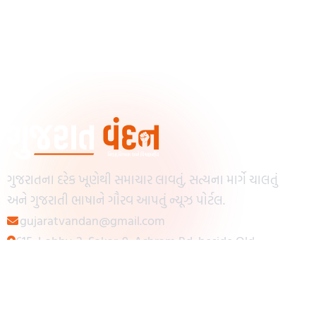
ગુજરાતના દરેક ખૂણેથી સમાચાર લાવતું, સત્યના માર્ગે ચાલતું
અને ગુજરાતી ભાષાને ગૌરવ આપતું ન્યૂઝ પોર્ટલ.
gujaratvandan@gmail.com
615, Lobby-2, Sakar-9, Ashram Rd, beside Old
Reserve Bank of India, Muslim Society,
Navrangpura, Ahmedabad, Gujarat 380009