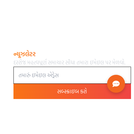
ન્યૂઝલેટર
દરરોજ મહત્વપૂર્ણ સમાચાર સીધા તમારા ઇમેઇલ પર મેળવો.
સબ્સ્ક્રાઇબ કરો