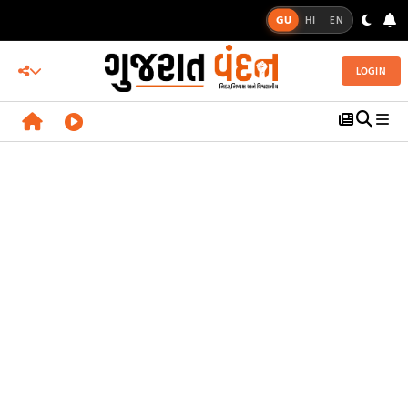
GU
HI
EN
LOGIN