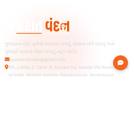
ગુજરાતના દરેક ખૂણેથી સમાચાર લાવતું, સત્યના માર્ગે ચાલતું અને
ગુજરાતી ભાષાને ગૌરવ આપતું ન્યૂઝ પોર્ટલ.
gujaratvandan@gmail.com
615, Lobby-2, Sakar-9, Ashram Rd, beside Old Reserve Bank
of India, Muslim Society, Navrangpura, Ahmedabad,
Gujarat 380009
Categories
Other Links
Loading...
અમારા વિશે
Loading...
ન્યૂઝપેપર
Loading...
સંપર્ક કરો
Loading...
શરતો અને નિયમો