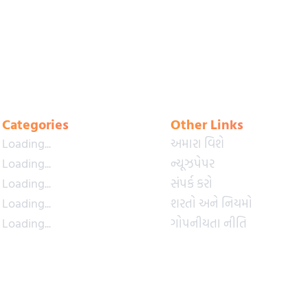
Categories
Other Links
Loading...
અમારા વિશે
Loading...
ન્યૂઝપેપર
Loading...
સંપર્ક કરો
Loading...
શરતો અને નિયમો
Loading...
ગોપનીયતા નીતિ
Loading...
પ્રીમિયમ પ્લાન