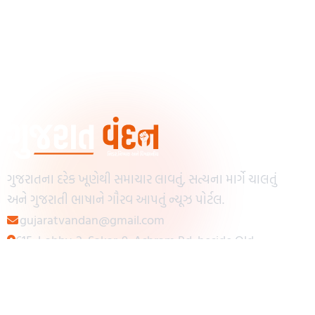
ગુજરાતના દરેક ખૂણેથી સમાચાર લાવતું, સત્યના માર્ગે ચાલતું
અને ગુજરાતી ભાષાને ગૌરવ આપતું ન્યૂઝ પોર્ટલ.
gujaratvandan@gmail.com
615, Lobby-2, Sakar-9, Ashram Rd, beside Old
Reserve Bank of India, Muslim Society,
Navrangpura, Ahmedabad, Gujarat 380009