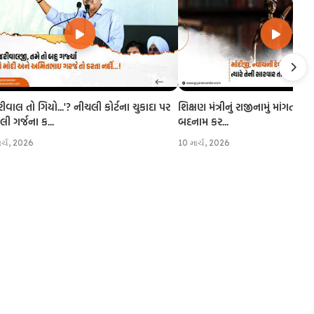
રીવાલ તો ગિયો...'? નીચલી કોર્ટના ચુકાદા પર
શિક્ષણ મંત્રીનું રાજીનામું માંગતા CJI
 ગર્જના ક...
બદનામ કર...
ાર્ચ, 2026
10 માર્ચ, 2026