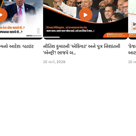
નીતિશ કુમારની 'એક્ઝિટ' અને પુત્ર નિશાંતની
'કેજ
રમ્પનો આદેશ: વ્હાઇટ
'એન્ટ્રી'! ભાજપે બ...
આટલી
10 માર્ચ, 2026
10 મ