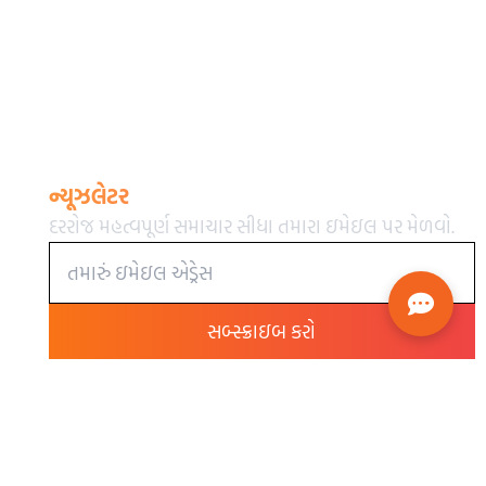
ન્યૂઝલેટર
દરરોજ મહત્વપૂર્ણ સમાચાર સીધા તમારા ઇમેઇલ પર મેળવો.
સબ્સ્ક્રાઇબ કરો