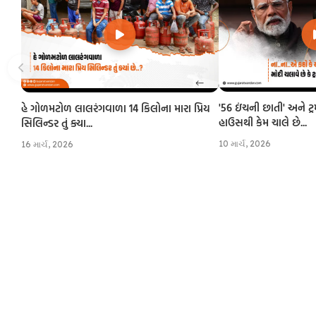
'56 ઇંચની છાતી' અને ટ્
હે ગોળમટોળ લાલરંગવાળા 14 કિલોના મારા પ્રિય
હાઉસથી કેમ ચાલે છે...
સિલિન્ડર તું ક્યા...
10 માર્ચ, 2026
16 માર્ચ, 2026