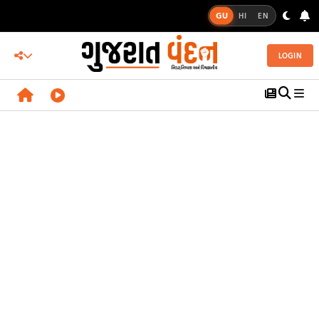
GU
HI
EN
LOGIN