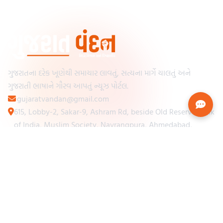
ગુજરાતના દરેક ખૂણેથી સમાચાર લાવતું, સત્યના માર્ગે ચાલતું અને
ગુજરાતી ભાષાને ગૌરવ આપતું ન્યૂઝ પોર્ટલ.
gujaratvandan@gmail.com
615, Lobby-2, Sakar-9, Ashram Rd, beside Old Reserve Bank
of India, Muslim Society, Navrangpura, Ahmedabad,
Gujarat 380009
Categories
Other Links
Loading...
અમારા વિશે
Loading...
ન્યૂઝપેપર
Loading...
સંપર્ક કરો
Loading...
શરતો અને નિયમો