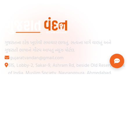
ગુજરાતના દરેક ખૂણેથી સમાચાર લાવતું, સત્યના માર્ગે ચાલતું અને
ગુજરાતી ભાષાને ગૌરવ આપતું ન્યૂઝ પોર્ટલ.
gujaratvandan@gmail.com
615, Lobby-2, Sakar-9, Ashram Rd, beside Old Reserve Bank
of India, Muslim Society, Navrangpura, Ahmedabad,
Gujarat 380009
Categories
Other Links
Loading...
અમારા વિશે
Loading...
ન્યૂઝપેપર
Loading...
સંપર્ક કરો
Loading...
શરતો અને નિયમો