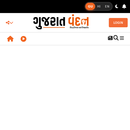
GU
HI
EN
LOGIN