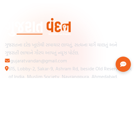
ગુજરાતના દરેક ખૂણેથી સમાચાર લાવતું, સત્યના માર્ગે ચાલતું અને
ગુજરાતી ભાષાને ગૌરવ આપતું ન્યૂઝ પોર્ટલ.
gujaratvandan@gmail.com
615, Lobby-2, Sakar-9, Ashram Rd, beside Old Reserve Bank
of India, Muslim Society, Navrangpura, Ahmedabad,
Gujarat 380009
Categories
Other Links
Loading...
અમારા વિશે
Loading...
ન્યૂઝપેપર
Loading...
સંપર્ક કરો
Loading...
શરતો અને નિયમો