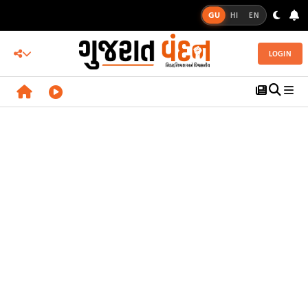
GU
HI
EN
LOGIN