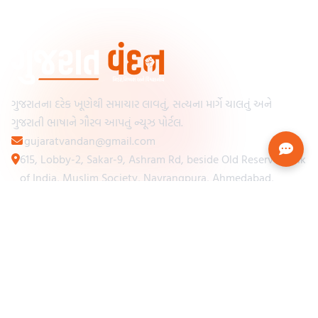
ગુજરાતના દરેક ખૂણેથી સમાચાર લાવતું, સત્યના માર્ગે ચાલતું અને
ગુજરાતી ભાષાને ગૌરવ આપતું ન્યૂઝ પોર્ટલ.
gujaratvandan@gmail.com
615, Lobby-2, Sakar-9, Ashram Rd, beside Old Reserve Bank
of India, Muslim Society, Navrangpura, Ahmedabad,
Gujarat 380009
Categories
Other Links
Loading...
અમારા વિશે
Loading...
ન્યૂઝપેપર
Loading...
સંપર્ક કરો
Loading...
શરતો અને નિયમો