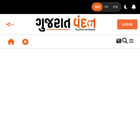
GU
HI
EN
LOGIN