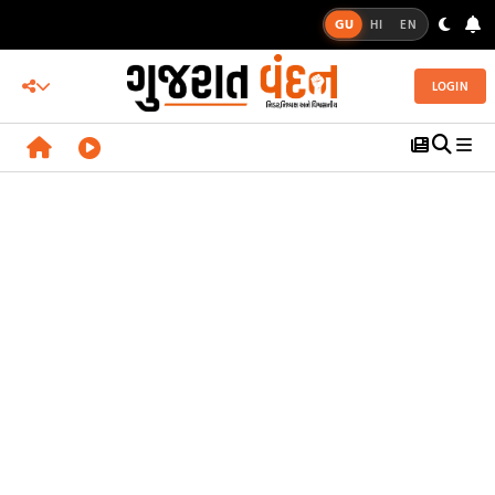
GU
HI
EN
LOGIN