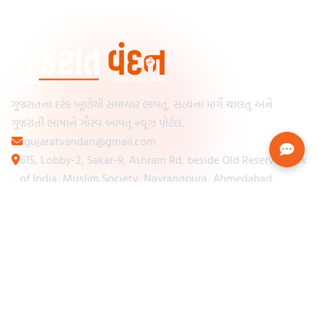
ગુજરાતના દરેક ખૂણેથી સમાચાર લાવતું, સત્યના માર્ગે ચાલતું અને
ગુજરાતી ભાષાને ગૌરવ આપતું ન્યૂઝ પોર્ટલ.
gujaratvandan@gmail.com
615, Lobby-2, Sakar-9, Ashram Rd, beside Old Reserve Bank
of India, Muslim Society, Navrangpura, Ahmedabad,
Gujarat 380009
Categories
Other Links
Loading...
અમારા વિશે
Loading...
ન્યૂઝપેપર
Loading...
સંપર્ક કરો
Loading...
શરતો અને નિયમો