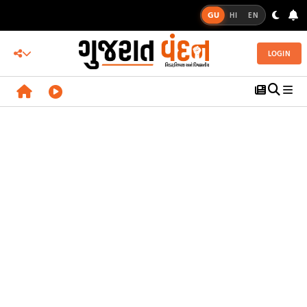
GU
HI
EN
LOGIN