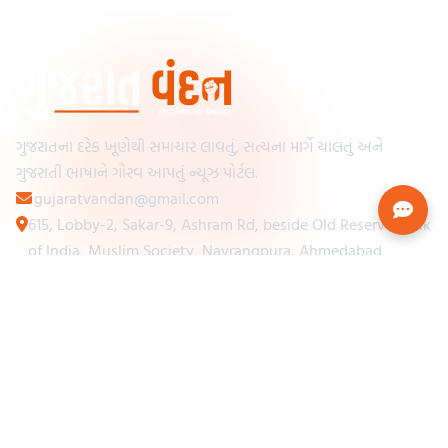
ગુજરાતના દરેક ખૂણેથી સમાચાર લાવતું, સત્યના માર્ગે ચાલતું અને
ગુજરાતી ભાષાને ગૌરવ આપતું ન્યૂઝ પોર્ટલ.
gujaratvandan@gmail.com
615, Lobby-2, Sakar-9, Ashram Rd, beside Old Reserve Bank
of India, Muslim Society, Navrangpura, Ahmedabad,
Gujarat 380009
Categories
Other Links
Loading...
અમારા વિશે
Loading...
ન્યૂઝપેપર
Loading...
સંપર્ક કરો
Loading...
શરતો અને નિયમો