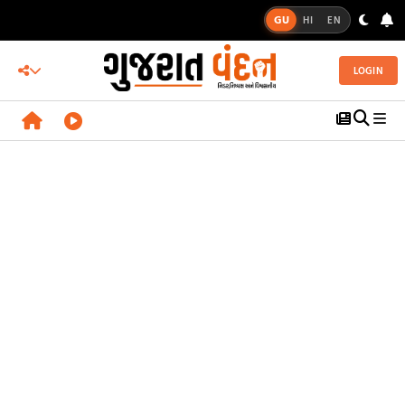
GU
HI
EN
LOGIN