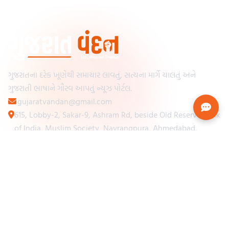
ગુજરાતના દરેક ખૂણેથી સમાચાર લાવતું, સત્યના માર્ગે ચાલતું અને
ગુજરાતી ભાષાને ગૌરવ આપતું ન્યૂઝ પોર્ટલ.
gujaratvandan@gmail.com
615, Lobby-2, Sakar-9, Ashram Rd, beside Old Reserve Bank
of India, Muslim Society, Navrangpura, Ahmedabad,
Gujarat 380009
Categories
Other Links
Loading...
અમારા વિશે
Loading...
ન્યૂઝપેપર
Loading...
સંપર્ક કરો
Loading...
શરતો અને નિયમો