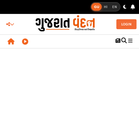
GU
HI
EN
LOGIN