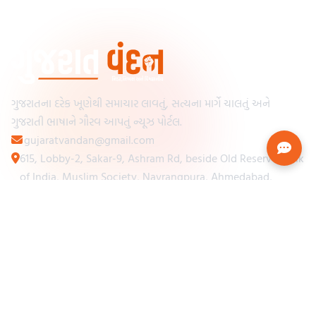
ગુજરાતના દરેક ખૂણેથી સમાચાર લાવતું, સત્યના માર્ગે ચાલતું અને
ગુજરાતી ભાષાને ગૌરવ આપતું ન્યૂઝ પોર્ટલ.
gujaratvandan@gmail.com
615, Lobby-2, Sakar-9, Ashram Rd, beside Old Reserve Bank
of India, Muslim Society, Navrangpura, Ahmedabad,
Gujarat 380009
Categories
Other Links
Loading...
અમારા વિશે
Loading...
ન્યૂઝપેપર
Loading...
સંપર્ક કરો
Loading...
શરતો અને નિયમો