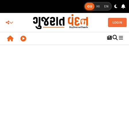
GU
HI
EN
LOGIN