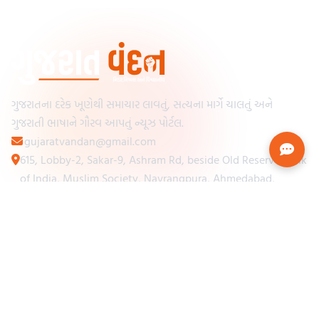
ગુજરાતના દરેક ખૂણેથી સમાચાર લાવતું, સત્યના માર્ગે ચાલતું અને
ગુજરાતી ભાષાને ગૌરવ આપતું ન્યૂઝ પોર્ટલ.
gujaratvandan@gmail.com
615, Lobby-2, Sakar-9, Ashram Rd, beside Old Reserve Bank
of India, Muslim Society, Navrangpura, Ahmedabad,
Gujarat 380009
Categories
Other Links
Loading...
અમારા વિશે
Loading...
ન્યૂઝપેપર
Loading...
સંપર્ક કરો
Loading...
શરતો અને નિયમો