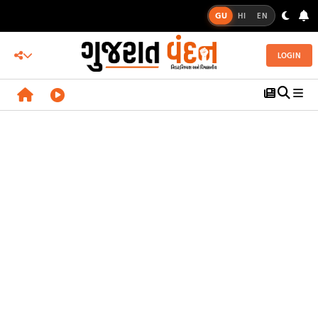
GU
HI
EN
LOGIN