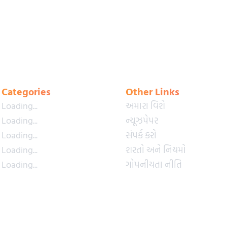
Categories
Other Links
Loading...
અમારા વિશે
Loading...
ન્યૂઝપેપર
Loading...
સંપર્ક કરો
Loading...
શરતો અને નિયમો
Loading...
ગોપનીયતા નીતિ
Loading...
પ્રીમિયમ પ્લાન