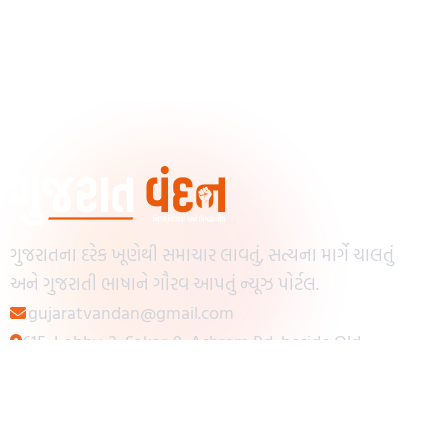
ગુજરાતના દરેક ખૂણેથી સમાચાર લાવતું, સત્યના માર્ગે ચાલતું
અને ગુજરાતી ભાષાને ગૌરવ આપતું ન્યૂઝ પોર્ટલ.
gujaratvandan@gmail.com
615, Lobby-2, Sakar-9, Ashram Rd, beside Old
Reserve Bank of India, Muslim Society,
Navrangpura, Ahmedabad, Gujarat 380009