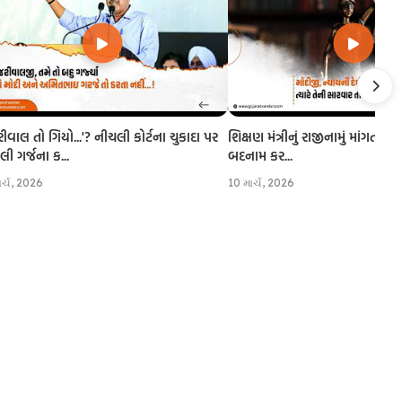
રીવાલ તો ગિયો...'? નીચલી કોર્ટના ચુકાદા પર
શિક્ષણ મંત્રીનું રાજીનામું માંગતા CJI
 ગર્જના ક...
બદનામ કર...
ાર્ચ, 2026
10 માર્ચ, 2026