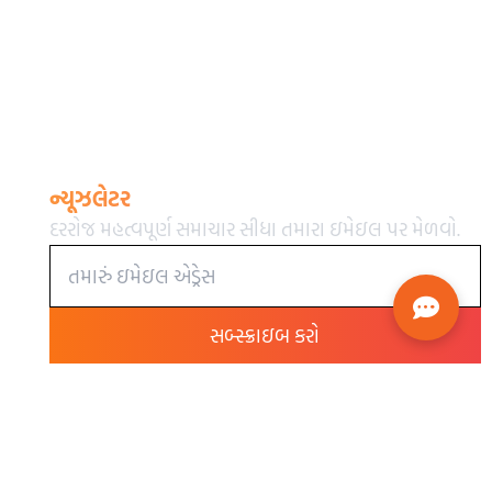
ન્યૂઝલેટર
દરરોજ મહત્વપૂર્ણ સમાચાર સીધા તમારા ઇમેઇલ પર મેળવો.
સબ્સ્ક્રાઇબ કરો