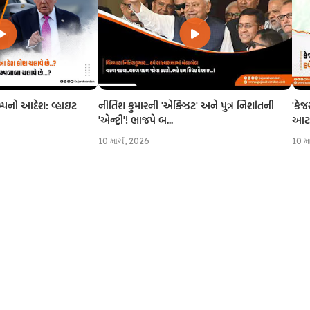
નીતિશ કુમારની 'એક્ઝિટ' અને પુત્ર નિશાંતની
'કેજ
રમ્પનો આદેશ: વ્હાઇટ
'એન્ટ્રી'! ભાજપે બ...
આટલી
10 માર્ચ, 2026
10 મ