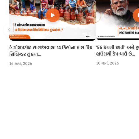
'56 ઇંચની છાતી' અને ટ્
હે ગોળમટોળ લાલરંગવાળા 14 કિલોના મારા પ્રિય
હાઉસથી કેમ ચાલે છે...
સિલિન્ડર તું ક્યા...
10 માર્ચ, 2026
16 માર્ચ, 2026