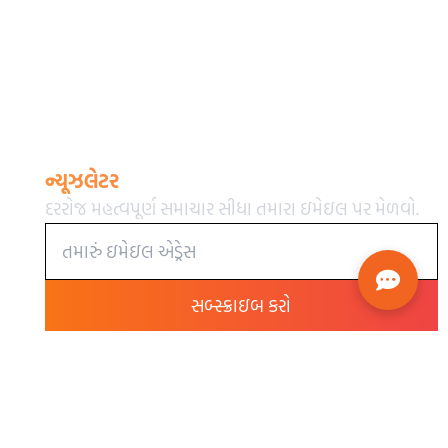
ન્યૂઝલેટર
દરરોજ મહત્વપૂર્ણ સમાચાર સીધા તમારા ઇમેઇલ પર મેળવો.
સબ્સ્ક્રાઇબ કરો