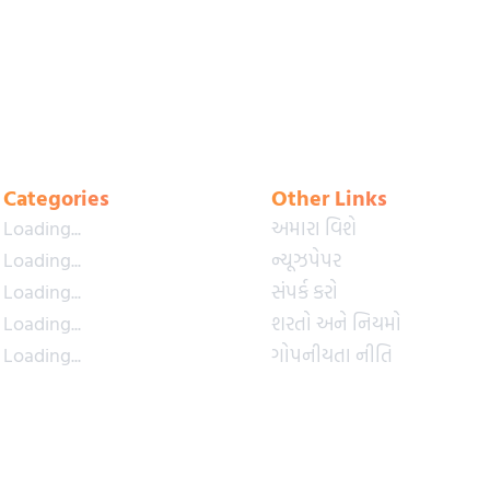
Categories
Other Links
Loading...
અમારા વિશે
Loading...
ન્યૂઝપેપર
Loading...
સંપર્ક કરો
Loading...
શરતો અને નિયમો
Loading...
ગોપનીયતા નીતિ
Loading...
પ્રીમિયમ પ્લાન