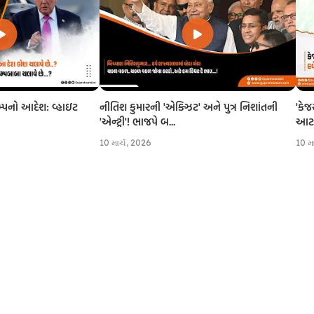
નીતિશ કુમારની 'એક્ઝિટ' અને પુત્ર નિશાંતની
'કેજ
રમ્પનો આદેશ: વ્હાઇટ
'એન્ટ્રી'! ભાજપે બ...
આટલી
10 માર્ચ, 2026
10 મ