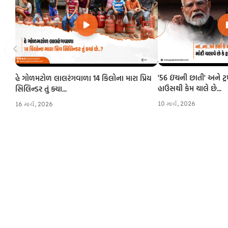
'56 ઇંચની છાતી' અને ટ્
હે ગોળમટોળ લાલરંગવાળા 14 કિલોના મારા પ્રિય
હાઉસથી કેમ ચાલે છે...
સિલિન્ડર તું ક્યા...
10 માર્ચ, 2026
16 માર્ચ, 2026