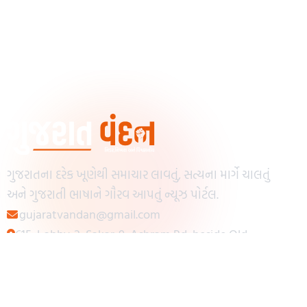
ગુજરાતના દરેક ખૂણેથી સમાચાર લાવતું, સત્યના માર્ગે ચાલતું
અને ગુજરાતી ભાષાને ગૌરવ આપતું ન્યૂઝ પોર્ટલ.
gujaratvandan@gmail.com
615, Lobby-2, Sakar-9, Ashram Rd, beside Old
Reserve Bank of India, Muslim Society,
Navrangpura, Ahmedabad, Gujarat 380009