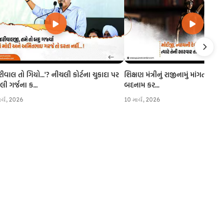
રીવાલ તો ગિયો...'? નીચલી કોર્ટના ચુકાદા પર
શિક્ષણ મંત્રીનું રાજીનામું માંગતા CJI
 ગર્જના ક...
બદનામ કર...
ાર્ચ, 2026
10 માર્ચ, 2026